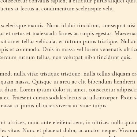
 consectetur convallis sapien, a efficitur purus aliquet quis
uctus at lectus a, condimentum scelerisque velit.
 scelerisque mauris. Nunc id dui tincidunt, consequat nisi 
us et netus et malesuada fames ac turpis egestas. Maecenas 
 sit amet tellus vehicula, et rutrum purus tristique. Nullam
urpis et commodo. Duis in massa vel lorem venenatis ultric
nterdum rutrum tellus, non volutpat nibh tincidunt quis.
smod, nulla vitae tristique tristique, nulla tellus aliquam er
quam massa. Quisque ut arcu ac elit bibendum hendrerit in
 at diam. Lorem ipsum dolor sit amet, consectetur adipiscing
a ex. Praesent cursus sodales lectus ac ullamcorper. Proi
massa ac purus ultricies viverra ac vitae turpis.
dunt ultrices, nunc ante eleifend sem, in ultrices nulla qua
les vitae. Nunc et placerat dolor, ac auctor neque. Vivamu