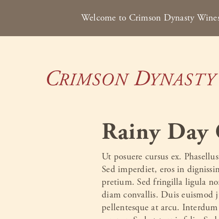
Welcome to Crimson Dynasty Wines 
Skip to content
Rainy Day 
Ut posuere cursus ex. Phasellus
Sed imperdiet, eros in dignissim
pretium. Sed fringilla ligula n
diam convallis. Duis euismod j
pellentesque at arcu. Interdum