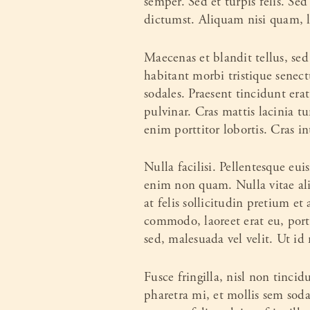
semper. Sed et turpis felis. Sed
dictumst. Aliquam nisi quam, l
Maecenas et blandit tellus, sed
habitant morbi tristique senect
sodales. Praesent tincidunt erat
pulvinar. Cras mattis lacinia t
enim porttitor lobortis. Cras i
Nulla facilisi. Pellentesque eui
enim non quam. Nulla vitae ali
at felis sollicitudin pretium et
commodo, laoreet erat eu, port
sed, malesuada vel velit. Ut id 
Fusce fringilla, nisl non tinci
pharetra mi, et mollis sem soda