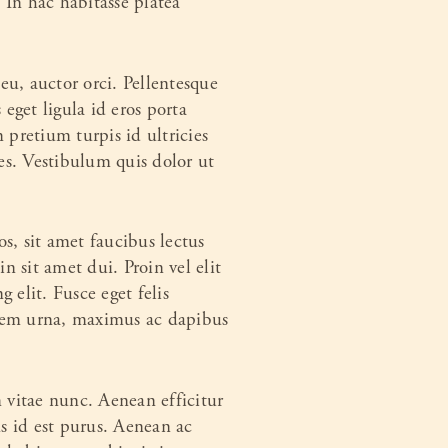
. In hac habitasse platea
eu, auctor orci. Pellentesque
eget ligula id eros porta
 pretium turpis id ultricies
es. Vestibulum quis dolor ut
os, sit amet faucibus lectus
 sit amet dui. Proin vel elit
 elit. Fusce eget felis
n sem urna, maximus ac dapibus
m vitae nunc. Aenean efficitur
s id est purus. Aenean ac